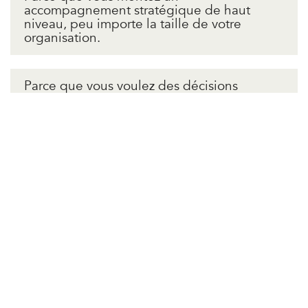
accompagnement stratégique de haut
niveau, peu importe la taille de votre
organisation.
Parce que vous voulez des décisions
éclairées, et non des dossiers qui s’étirent.
Parce que vous considérez la prévention
comme un investissement, pas comme une
dépense.
Parce que vous avez besoin d’un partenaire
discret, capable de vous guider dans les
dossiers complexes, sans jamais prendre
votre place.